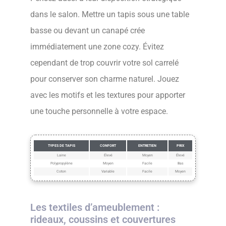
dans le salon. Mettre un tapis sous une table
basse ou devant un canapé crée
immédiatement une zone cozy. Évitez
cependant de trop couvrir votre sol carrelé
pour conserver son charme naturel. Jouez
avec les motifs et les textures pour apporter
une touche personnelle à votre espace.
TYPES DE TAPIS
CONFORT
ENTRETIEN
PRIX
Laine
Élevé
Moyen
Élevé
Polypropylène
Moyen
Facile
Bas
Coton
Variable
Facile
Moyen
Les textiles d’ameublement :
rideaux, coussins et couvertures