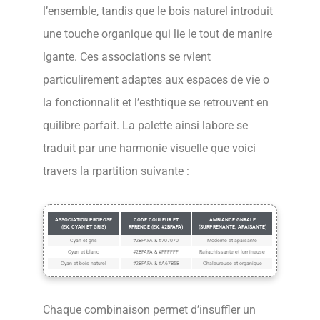
l’ensemble, tandis que le bois naturel introduit
une touche organique qui lie le tout de manire
lgante. Ces associations se rvlent
particulirement adaptes aux espaces de vie o
la fonctionnalit et l’esthtique se retrouvent en
quilibre parfait. La palette ainsi labore se
traduit par une harmonie visuelle que voici
travers la rpartition suivante :
ASSOCIATION PROPOSE
CODE COULEUR ET
AMBIANCE GNRALE
(EX. CYAN ET GRIS)
RFRENCE (EX. #2BFAFA)
(SURPRENANTE, APAISANTE)
Cyan et gris
#2BFAFA & #707070
Moderne et apaisante
Cyan et blanc
#2BFAFA & #FFFFFF
Rafrachissante et lumineuse
Cyan et bois naturel
#2BFAFA & #A67B5B
Chaleureuse et organique
Chaque combinaison permet d’insuffler un