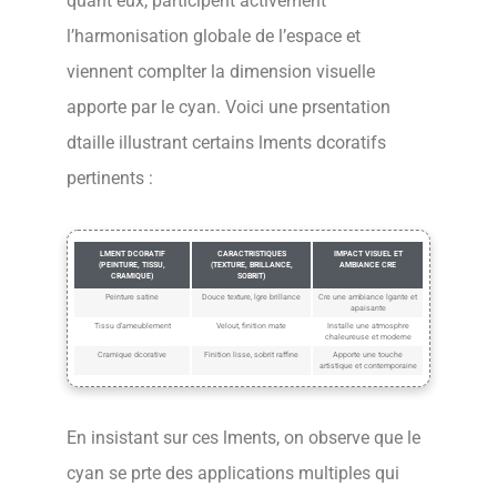
quant eux, participent activement
l’harmonisation globale de l’espace et
viennent complter la dimension visuelle
apporte par le cyan. Voici une prsentation
dtaille illustrant certains lments dcoratifs
pertinents :
LMENT DCORATIF
CARACTRISTIQUES
IMPACT VISUEL ET
(PEINTURE, TISSU,
(TEXTURE, BRILLANCE,
AMBIANCE CRE
CRAMIQUE)
SOBRIT)
Peinture satine
Douce texture, lgre brillance
Cre une ambiance lgante et
apaisante
Tissu d’ameublement
Velout, finition mate
Installe une atmosphre
chaleureuse et moderne
Cramique dcorative
Finition lisse, sobrit raffine
Apporte une touche
artistique et contemporaine
En insistant sur ces lments, on observe que le
cyan se prte des applications multiples qui