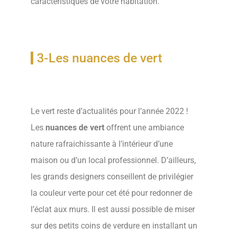
caractéristiques de votre habitation.
a
leader
in
3-Les nuances de vert
glsglasses.com
making
since
Le vert reste d’actualités pour l’année 2022 !
1868.
Les
nuances de vert
offrent une ambiance
high
nature rafraichissante à l’intérieur d’une
quality
maison ou d’un local professionnel. D’ailleurs,
exact
les grands designers conseillent de privilégier
電
la couleur verte pour cet été pour redonner de
子
l’éclat aux murs. Il est aussi possible de miser
タ
sur des petits coins de verdure en installant un