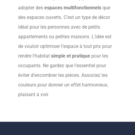
markets.
adopter des
espaces multifonctionnels
que
best
des espaces ouverts. C’est un type de décor
replica
idéal pour les personnes avec de petits
rolex
appartements ou petites maisons. L’idée est
review
de vouloir optimiser l’espace à tout prix pour
to
rendre l’habitat
simple et pratique
pour les
manage
occupants. Ne gardez que l’essentiel pour
worldwide
éviter d’encombrer les pièces. Associez les
using
couleurs pour donner un effet harmonieux,
the
plaisant à voir.
throw
open
go.
buy