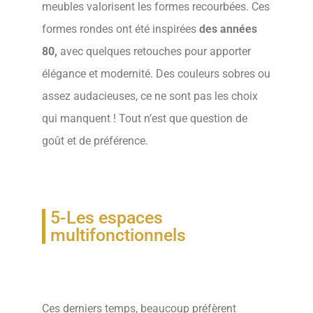
table
meubles valorisent les formes recourbées. Ces
ceremony.
formes rondes ont été inspirées
des années
best
80,
avec quelques retouches pour apporter
fausse
élégance et modernité. Des couleurs sobres ou
rolex
assez audacieuses, ce ne sont pas les choix
consists
qui manquent ! Tout n’est que question de
of
goût et de préférence.
a
biggest
role
5-Les espaces
with
multifonctionnels
the
overseas
wristwatch
Ces derniers temps, beaucoup préfèrent