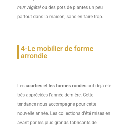
バ
mur végétal
ou des pots de plantes un peu
コ
.
partout dans la maison, sans en faire trop.
https://www.vapesstores.es/
cigarrillo
electronico
for
4-Le mobilier de forme
arrondie
sale
in
usa
recognized
Les
courbes et les formes rondes
ont déjà été
command
très appréciées l’année dernière. Cette
with
tendance nous accompagne pour cette
dining
nouvelle année. Les collections d’été mises en
room
avant par les plus grands fabricants de