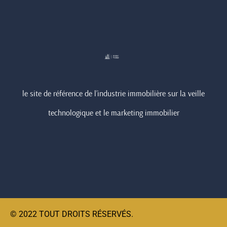
your
replica
hublot
online
on
the
le site de référence de l’industrie immobilière sur la veille
official
technologique et le marketing immobilier
brand
website.
who
sells
the
best
phyrevape.com
© 2022 TOUT DROITS RÉSERVÉS.