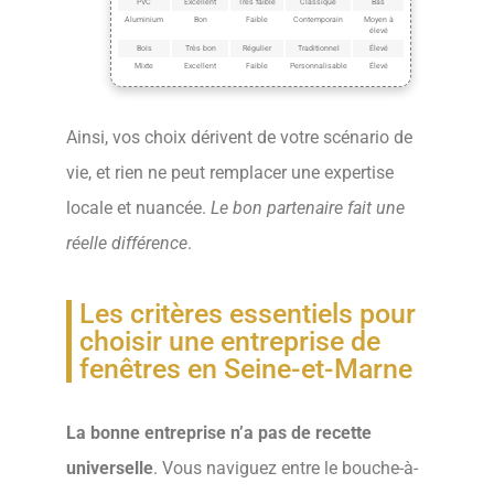
PVC
Excellent
Très faible
Classique
Bas
Aluminium
Bon
Faible
Contemporain
Moyen à
élevé
Bois
Très bon
Régulier
Traditionnel
Élevé
Mixte
Excellent
Faible
Personnalisable
Élevé
Ainsi, vos choix dérivent de votre scénario de
vie, et rien ne peut remplacer une expertise
locale et nuancée.
Le bon partenaire fait une
réelle différence
.
Les critères essentiels pour
choisir une entreprise de
fenêtres en Seine-et-Marne
La bonne entreprise n’a pas de recette
universelle
. Vous naviguez entre le bouche-à-