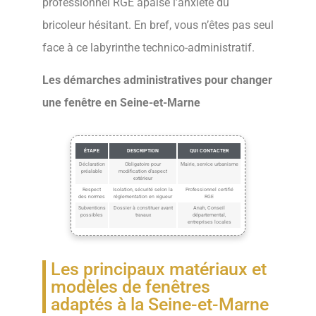
professionnel RGE apaise l’anxiété du
bricoleur hésitant. En bref, vous n’êtes pas seul
face à ce labyrinthe technico-administratif.
Les démarches administratives pour changer
une fenêtre en Seine-et-Marne
ÉTAPE
DESCRIPTION
QUI CONTACTER
Déclaration
Obligatoire pour
Mairie, service urbanisme
préalable
modification d’aspect
extérieur
Respect
Isolation, sécurité selon la
Professionnel certifié
des normes
réglementation en vigueur
RGE
Subventions
Dossier à constituer avant
Anah, Conseil
possibles
travaux
départemental,
entreprises locales
Les principaux matériaux et
modèles de fenêtres
adaptés à la Seine-et-Marne