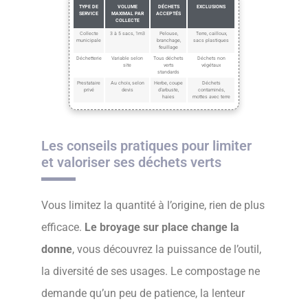
TYPE DE
VOLUME
DÉCHETS
EXCLUSIONS
SERVICE
MAXIMAL PAR
ACCEPTÉS
COLLECTE
Collecte
3 à 5 sacs, 1m3
Pelouse,
Terre, cailloux,
municipale
branchage,
sacs plastiques
feuillage
Déchetterie
Variable selon
Tous déchets
Déchets non
site
verts
végétaux
standards
Prestataire
Au choix, selon
Herbe, coupe
Déchets
privé
devis
d’arbuste,
contaminés,
haies
mottes avec terre
Les conseils pratiques pour limiter
et valoriser ses déchets verts
Vous limitez la quantité à l’origine, rien de plus
efficace.
Le broyage sur place change la
donne
, vous découvrez la puissance de l’outil,
la diversité de ses usages. Le compostage ne
demande qu’un peu de patience, la lenteur