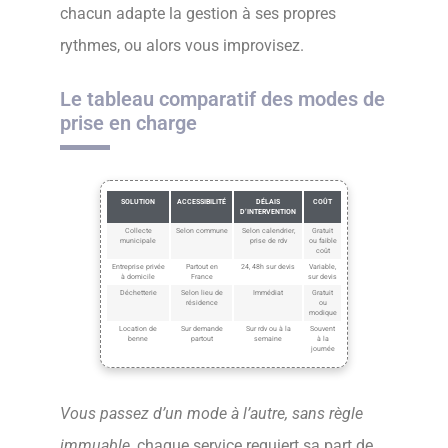
chacun adapte la gestion à ses propres
rythmes, ou alors vous improvisez.
Le tableau comparatif des modes de
prise en charge
SOLUTION
ACCESSIBILITÉ
DÉLAIS
COÛT
D’INTERVENTION
Collecte
Selon commune
Selon calendrier,
Gratuit
municipale
prise de rdv
ou faible
coût
Entreprise privée
Partout en
24, 48h sur devis
Variable,
à domicile
France
sur devis
Déchetterie
Selon lieu de
Immédiat
Gratuit
résidence
ou
modique
Location de
Sur demande
Sur rdv ou à la
Souvent
benne
partout
semaine
à la
journée
Vous passez d’un mode à l’autre, sans règle
immuable
, chaque service requiert sa part de