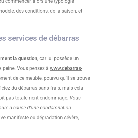
où commencer, alors une typologie
dèle, des conditions, de la saison, et
les services de débarras
ement la question
, car lui possède un
ns peine. Vous pensez à
www.debarras-
vement de ce meuble, pourvu qu’il se trouve
iciez du débarras sans frais, mais cela
 soit pas totalement endommagé.
Vous
 fondre à cause d’une condamnation
ave manifeste ou dégradation sévère,