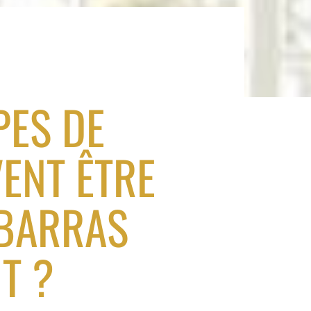
N
PES DE
ENT ÊTRE
ÉBARRAS
T ?