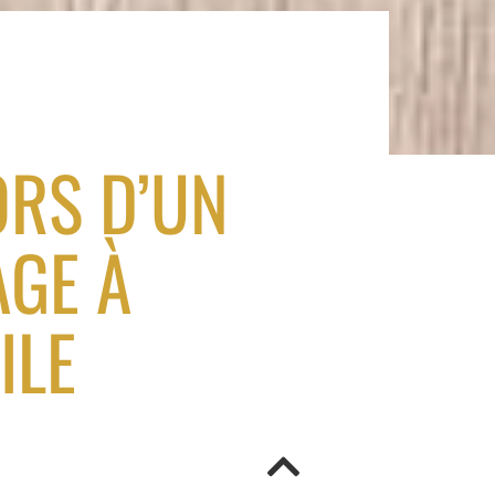
ORS D’UN
GE À
ILE