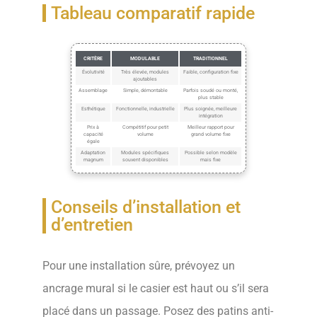
Tableau comparatif rapide
CRITÈRE
MODULABLE
TRADITIONNEL
Évolutivité
Très élevée, modules
Faible, configuration fixe
ajoutables
Assemblage
Simple, démontable
Parfois soudé ou monté,
plus stable
Esthétique
Fonctionnelle, industrielle
Plus soignée, meilleure
intégration
Prix à
Compétitif pour petit
Meilleur rapport pour
capacité
volume
grand volume fixe
égale
Adaptation
Modules spécifiques
Possible selon modèle
magnum
souvent disponibles
mais fixe
Conseils d’installation et
d’entretien
Pour une installation sûre, prévoyez un
ancrage mural si le casier est haut ou s’il sera
placé dans un passage. Posez des patins anti-