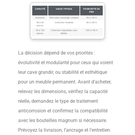
CAPACITÉ
USAGE TYPIQUE
FOURCHETTE DE
PRIX
24 places
Petit salon, stockage compact
40 à 120 €
48 à 50
Collection modérée
80 à 250 €
places
90 à 100
Collection importante, cave
200 à 700 €
places
dédiée
La décision dépend de vos priorités :
évolutivité et modularité pour ceux qui voient
leur cave grandir, ou stabilité et esthétique
pour un meuble permanent. Avant d’acheter,
relevez les dimensions, vérifiez la capacité
réelle, demandez le type de traitement
anticorrosion et confirmez la compatibilité
avec les bouteilles magnum si nécessaire.
Prévoyez la livraison, l’ancrage et l’entretien.