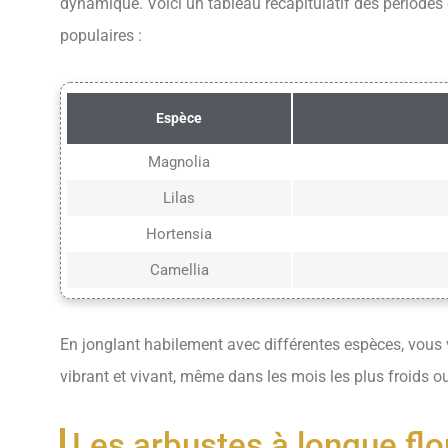
dynamique. Voici un tableau récapitulatif des périodes
populaires :
Espèce
Magnolia
Lilas
Hortensia
Camellia
En jonglant habilement avec différentes espèces, vous 
vibrant et vivant, même dans les mois les plus froids o
Les arbustes à longue flor