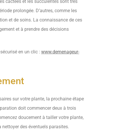
es cactées et les succulentes sont très
ériode prolongée. D’autres, comme les
ntion et de soins. La connaissance de ces
agement et à prendre des décisions
écurisé en un clic :
www.demenageur-
ement
aires sur votre plante, la prochaine étape
éparation doit commencer deux à trois
encez doucement à tailler votre plante,
a nettoyer des éventuels parasites.